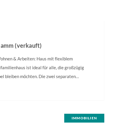
Hamm (verkauft)
hnen & Arbeiten: Haus mit flexiblem
ilienhaus ist ideal für alle, die großzügig
bel bleiben möchten. Die zwei separaten
erschiedene Lebensmodelle: Sie können eine
die zweite zur Finanzierung mitvermieten, als
einsetzen oder Wohnen und Arbeiten…
IMMOBILIEN