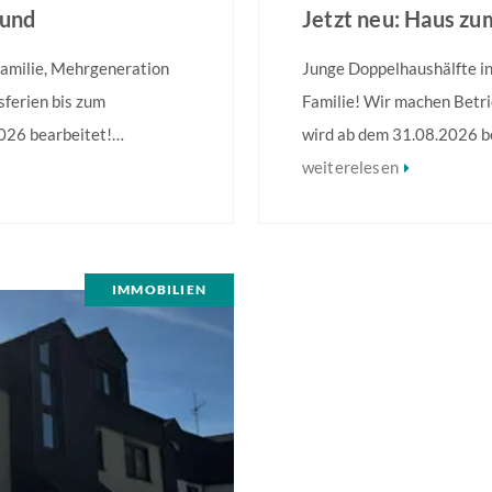
mund
Jetzt neu: Haus zu
 Familie, Mehrgeneration
Junge Doppelhaushälfte in
ferien bis zum
Familie! Wir machen Betri
026 bearbeitet!
wird ab dem 31.08.2026 b
änge – unzählige
durch seine moderne Archi
weiterelesen
atz für Familie und
Atmosphäre. Die klare Li
lichung individueller
Ausstattung verbinden ze
Weitere Informationen fin
IMMOBILIEN