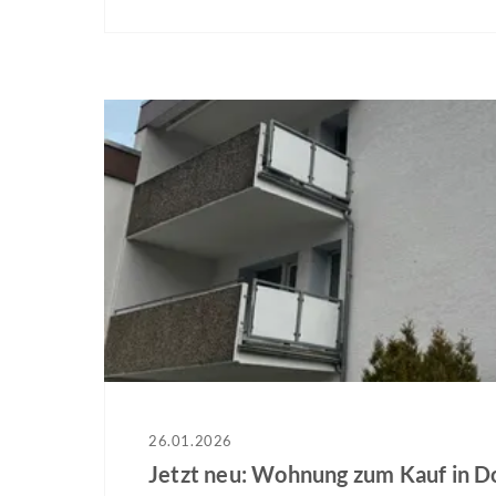
Bewirtschaftung und eine gute Risikostreuung. 
alltagstauglich und sprechen ein breites Mieter
sich ideal für Buy-&-Hold-orientierte…
26.01.2026
Jetzt neu: Wohnung zum Kauf in 