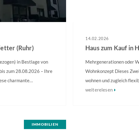
14.02.2026
etter (Ruhr)
Haus zum Kauf in 
zogen) in Bestlage von
Mehrgenerationen oder Wo
bis zum 28.08.2026 – Ihre
Wohnkonzept Dieses Zweifam
iese charmante
wohnen und zugleich flexi
80 m² Wohnfläche ein
Wohneinheiten eröffnen v
weiterelesen
ge. Eine solide
Einheit selbst nutzen und 
elle
Mehrgenerationenlösung 
en finden Sie im Exposé.
IMMOBILIEN