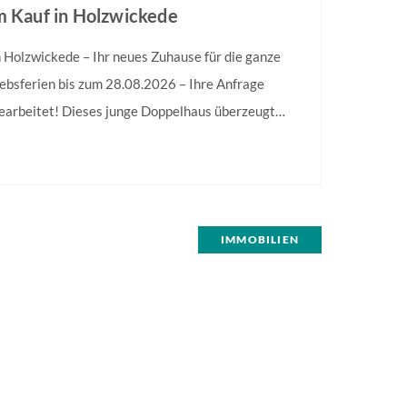
m Kauf in Holzwickede
 Holzwickede – Ihr neues Zuhause für die ganze
ebsferien bis zum 28.08.2026 – Ihre Anfrage
earbeitet! Dieses junge Doppelhaus überzeugt
tektursprache und eine helle, freundliche
nienführung und die durchdachte, zweckmäßige
itgemäßen Wohnkomfort mit stilvollem…
den […]
IMMOBILIEN