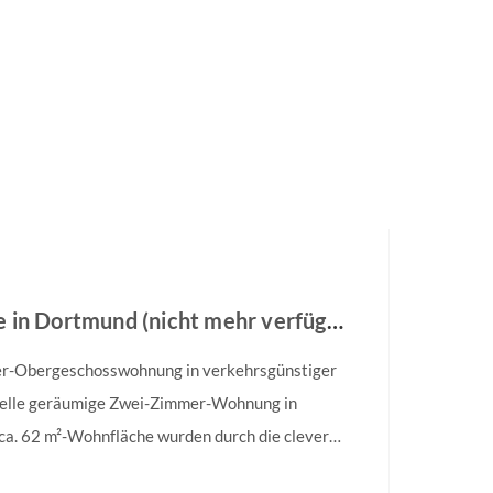
Wohnung zur Miete in Dortmund (nicht mehr verfügbar)
er-Obergeschosswohnung in verkehrsgünstiger
Helle geräumige Zwei-Zimmer-Wohnung in
ca. 62 m²-Wohnfläche wurden durch die clevere
zt – Großes Wohnzimmer mit Zugang zur Loggia,