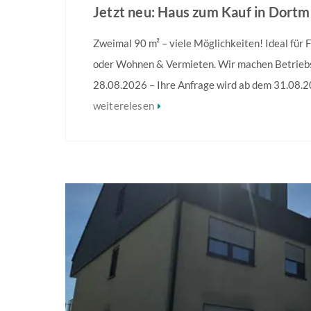
Jetzt neu: Haus zum Kauf in Dort
Zweimal 90 m² – viele Möglichkeiten! Ideal für
oder Wohnen & Vermieten. Wir machen Betriebs
28.08.2026 – Ihre Anfrage wird ab dem 31.08.2
Willkommen in Ihrem neuen Zuhause! Zwei Eing
weiterelesen
Möglichkeiten! Ob Mehrgenerationenwohnen, Pl
Freunde, Wohnen und Vermieten oder die Verwirk
Wohnkonzepte –… Weitere […]