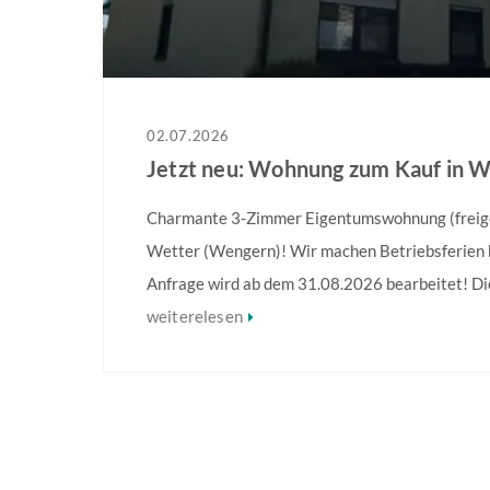
02.07.2026
Jetzt neu: Wohnung zum Kauf in W
Charmante 3-Zimmer Eigentumswohnung (freige
Wetter (Wengern)! Wir machen Betriebsferien 
Anfrage wird ab dem 31.08.2026 bearbeitet! D
Eigentumswohnung aus ca. 1983 bietet auf ca. 
weiterelesen
komfortables Zuhause in familienfreundlicher La
Bausubstanz, gute Raumaufteilung und individu
Gestaltungsmöglichkeiten… Weitere Information