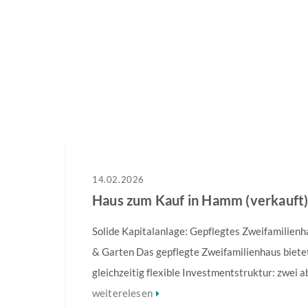
14.02.2026
Haus zum Kauf in Hamm (verkauft
Solide Kapitalanlage: Gepflegtes Zweifamilienh
& Garten Das gepflegte Zweifamilienhaus bietet
gleichzeitig flexible Investmentstruktur: zwei 
Wohneinheiten ermöglichen eine klare Vermietb
weiterelesen