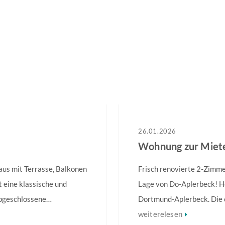
26.01.2026
)
aus mit Terrasse, Balkonen
Frisch renovierte 2-Zimm
 eine klassische und
Lage von Do-Aplerbeck! 
abgeschlossene
Dortmund-Aplerbeck. Die 
arkeit, transparente
Aufteilung optimal genut
weiterelesen