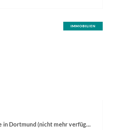
, Bad. Einbauschränke in der Diele zur Küche.
ert übergeben. Badezimmer 2026…
IMMOBILIEN
Wohnung zur Miete in Dortmund (nicht mehr verfügbar)