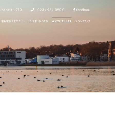
lien seit 1970
0231 981 090 0
facebook
FIRMENPROFIL
LEISTUNGEN
AKTUELLES
KONTAKT