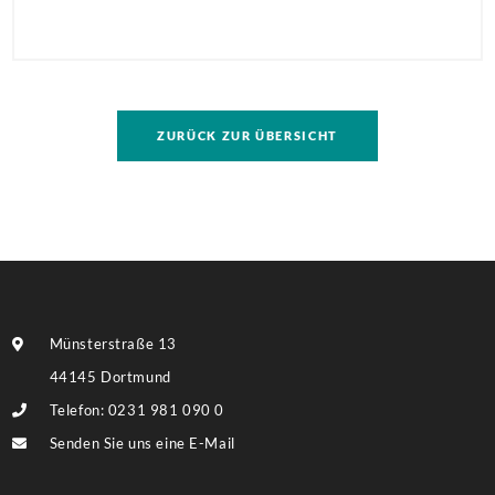
bearbeitet! Sanierungsbedürftiges
Mehrfamilienhaus in direkter Nachbarschaft der
TU! Besonders hervorzuheben ist die Größe des
Grundstückes, auf dem ggf. eine umfassendere
ZURÜCK ZUR ÜBERSICHT
Bebauung möglich ist. Weitere Informationen finden
Sie im Exposé.
Münsterstraße 13
44145 Dortmund
Telefon: 0231 981 090 0
Senden Sie uns eine E-Mail