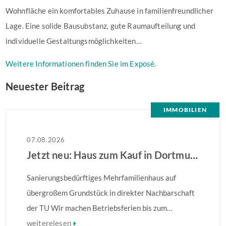
Wohnfläche ein komfortables Zuhause in familienfreundlicher
Lage. Eine solide Bausubstanz, gute Raumaufteilung und
individuelle Gestaltungsmöglichkeiten…
Weitere Informationen finden Sie im Exposé.
Neuester Beitrag
IMMOBILIEN
07.08.2026
Jetzt neu: Haus zum Kauf in Dortmund
Sanierungsbedürftiges Mehrfamilienhaus auf
übergroßem Grundstück in direkter Nachbarschaft
der TU Wir machen Betriebsferien bis zum
28.08.2026 – Ihre Anfrage wird ab dem 31.08.2026
weiterelesen