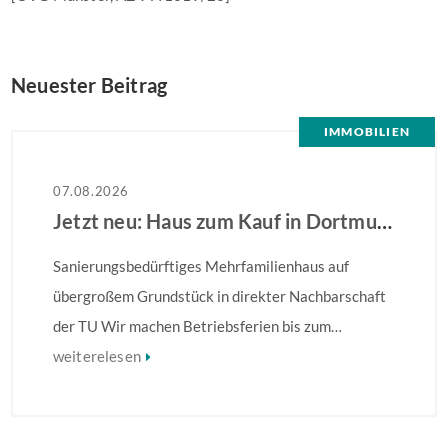
Neuester Beitrag
IMMOBILIEN
07.08.2026
Jetzt neu: Haus zum Kauf in Dortmund
Sanierungsbedürftiges Mehrfamilienhaus auf
übergroßem Grundstück in direkter Nachbarschaft
der TU Wir machen Betriebsferien bis zum
28.08.2026 – Ihre Anfrage wird ab dem 31.08.2026
weiterelesen
bearbeitet! Sanierungsbedürftiges
Mehrfamilienhaus in direkter Nachbarschaft der
TU! Besonders hervorzuheben ist die Größe des