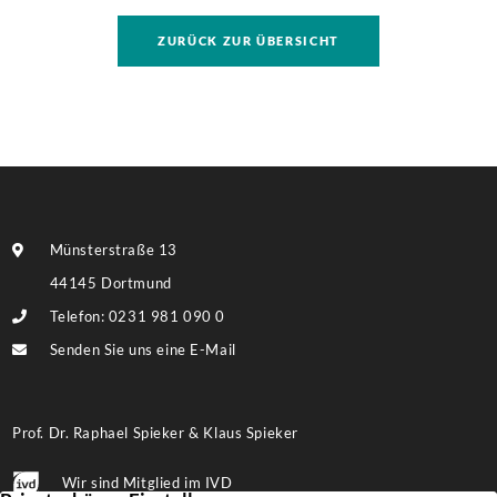
Grundstückes, auf dem ggf. eine umfassendere
ZURÜCK ZUR ÜBERSICHT
Bebauung möglich ist. Weitere Informationen finden
Sie im Exposé.
Münsterstraße 13
44145 Dortmund
Telefon: 0231 981 090 0
Senden Sie uns eine E-Mail
Prof. Dr. Raphael Spieker & Klaus Spieker
Wir sind Mitglied im IVD