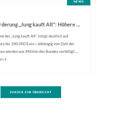
NEWS
6
KfW-Förderung „Jung kauft Alt“: Höhere Kredite ab August 2026
 bei „Jung kauft Alt“ steigt deutlich auf
ro bis 180.000 Euro / abhängig von Zahl der
sen werden aus Mitteln des Bundes verbilligt:
ns bei 0,53 Prozent effektiv bei 35 Jahren
sen
nd 10 Jahren Zinsbindung Antragstellende
en sich zu energetischer Sanierung binnen 54
ch Förderzusage / Sanierung in
nahmen […]
ZURÜCK ZUR ÜBERSICHT