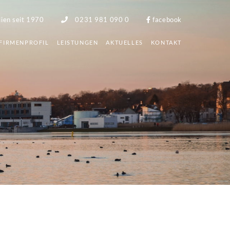
lien seit 1970
0231 981 090 0
facebook
FIRMENPROFIL
LEISTUNGEN
AKTUELLES
KONTAKT