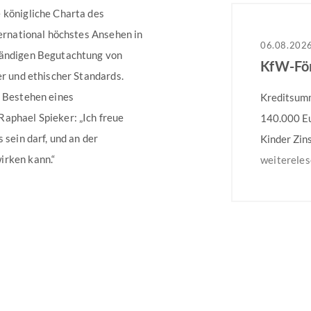
 königliche Charta des
ternational höchstes Ansehen in
06.08.202
tändigen Begutachtung von
er und ethischer Standards.
e Bestehen eines
Kreditsumme
aphael Spieker: „Ich freue
140.000 Eu
 sein darf, und an der
Kinder Zin
irken kann.“
Heutiger Zi
weiterele
Laufzeit u
verpflicht
Monaten na
Einzelmaß