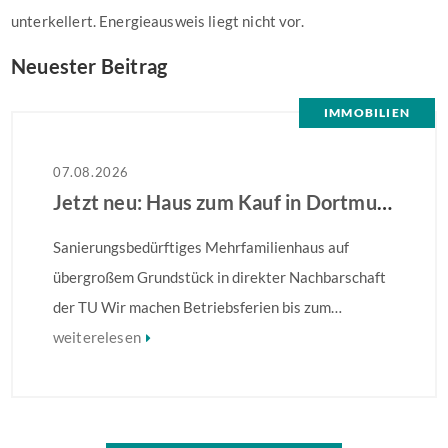
unterkellert. Energieausweis liegt nicht vor.
Neuester Beitrag
IMMOBILIEN
07.08.2026
Jetzt neu: Haus zum Kauf in Dortmund
Sanierungsbedürftiges Mehrfamilienhaus auf
übergroßem Grundstück in direkter Nachbarschaft
der TU Wir machen Betriebsferien bis zum
28.08.2026 – Ihre Anfrage wird ab dem 31.08.2026
weiterelesen
bearbeitet! Sanierungsbedürftiges
Mehrfamilienhaus in direkter Nachbarschaft der
TU! Besonders hervorzuheben ist die Größe des