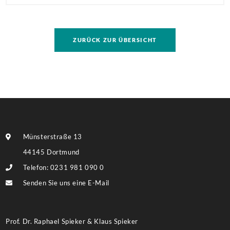
Antragstellende verpflichten sich zu energetischer
Sanierung binnen 54 Monaten nach Förderzusage /
Sanierung in Einzelmaßnahmen […]
ZURÜCK ZUR ÜBERSICHT
Münsterstraße 13
44145 Dortmund
Telefon: 0231 981 090 0
Senden Sie uns eine E-Mail
Prof. Dr. Raphael Spieker & Klaus Spieker