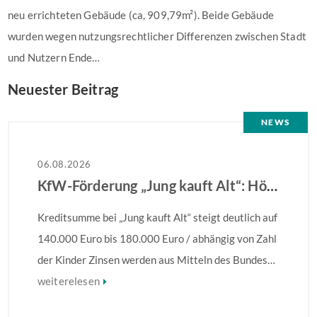
neu errichteten Gebäude (ca, 909,79m²). Beide Gebäude
wurden wegen nutzungsrechtlicher Differenzen zwischen Stadt
und Nutzern Ende…
Neuester Beitrag
NEWS
06.08.2026
KfW-Förderung „Jung kauft Alt“: Höhere Kredite ab August 2026
Kreditsumme bei „Jung kauft Alt“ steigt deutlich auf
140.000 Euro bis 180.000 Euro / abhängig von Zahl
der Kinder Zinsen werden aus Mitteln des Bundes
verbilligt: Heutiger Zins bei 0,53 Prozent effektiv
weiterelesen
bei 35 Jahren Laufzeit und 10 Jahren Zinsbindung