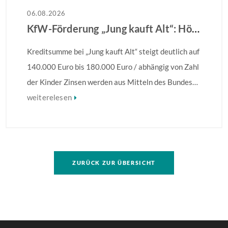
06.08.2026
KfW-Förderung „Jung kauft Alt“: Höhere Kredite ab August 2026
Kreditsumme bei „Jung kauft Alt“ steigt deutlich auf
140.000 Euro bis 180.000 Euro / abhängig von Zahl
der Kinder Zinsen werden aus Mitteln des Bundes
verbilligt: Heutiger Zins bei 0,53 Prozent effektiv
weiterelesen
bei 35 Jahren Laufzeit und 10 Jahren Zinsbindung
Antragstellende verpflichten sich zu energetischer
Sanierung binnen 54 Monaten nach Förderzusage /
Sanierung in Einzelmaßnahmen […]
ZURÜCK ZUR ÜBERSICHT