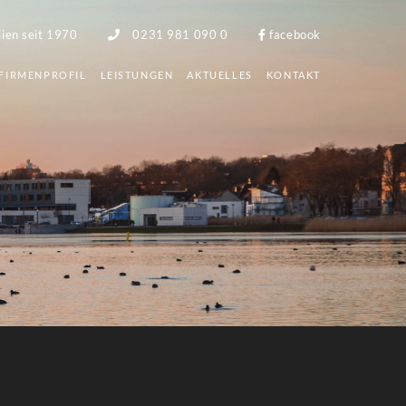
lien seit 1970
0231 981 090 0
facebook
FIRMENPROFIL
LEISTUNGEN
AKTUELLES
KONTAKT