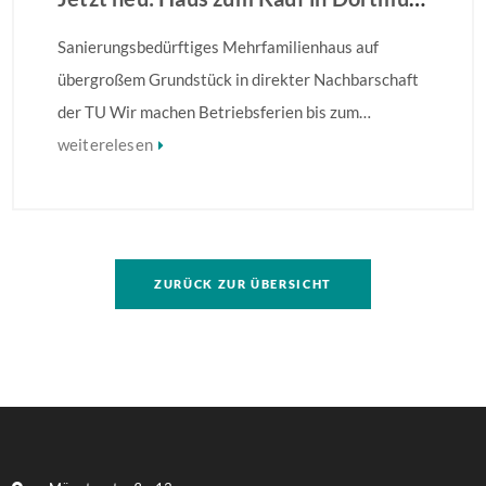
Sanierungsbedürftiges Mehrfamilienhaus auf
übergroßem Grundstück in direkter Nachbarschaft
der TU Wir machen Betriebsferien bis zum
28.08.2026 – Ihre Anfrage wird ab dem 31.08.2026
weiterelesen
bearbeitet! Sanierungsbedürftiges
Mehrfamilienhaus in direkter Nachbarschaft der
TU! Besonders hervorzuheben ist die Größe des
Grundstückes, auf dem ggf. eine umfassendere
ZURÜCK ZUR ÜBERSICHT
Bebauung möglich ist. Weitere Informationen finden
Sie im Exposé.