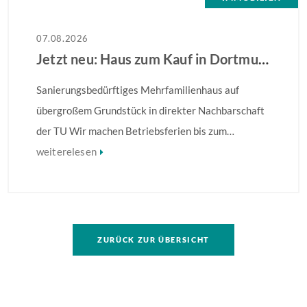
07.08.2026
Jetzt neu: Haus zum Kauf in Dortmund
Sanierungsbedürftiges Mehrfamilienhaus auf
übergroßem Grundstück in direkter Nachbarschaft
der TU Wir machen Betriebsferien bis zum
28.08.2026 – Ihre Anfrage wird ab dem 31.08.2026
weiterelesen
bearbeitet! Sanierungsbedürftiges
Mehrfamilienhaus in direkter Nachbarschaft der
TU! Besonders hervorzuheben ist die Größe des
Grundstückes, auf dem ggf. eine umfassendere
ZURÜCK ZUR ÜBERSICHT
Bebauung möglich ist. Weitere Informationen finden
Sie im Exposé.