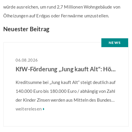
würde ausreichen, um rund 2,7 Millionen Wohngebäude von
Ölheizungen auf Erdgas oder Fernwärme umzustellen.
Neuester Beitrag
NEWS
06.08.2026
KfW-Förderung „Jung kauft Alt“: Höhere Kredite ab August 2026
Kreditsumme bei „Jung kauft Alt“ steigt deutlich auf
140.000 Euro bis 180.000 Euro / abhängig von Zahl
der Kinder Zinsen werden aus Mitteln des Bundes
verbilligt: Heutiger Zins bei 0,53 Prozent effektiv
weiterelesen
bei 35 Jahren Laufzeit und 10 Jahren Zinsbindung
Antragstellende verpflichten sich zu energetischer