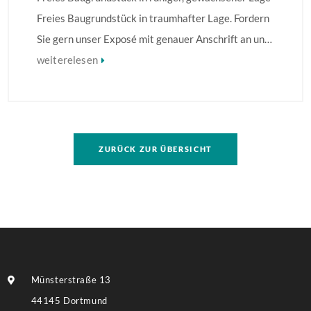
Freies Baugrundstück in traumhafter Lage. Fordern
Sie gern unser Exposé mit genauer Anschrift an und
erkunden die Lage! Weitere Informationen finden
weiterelesen
Sie im Exposé.
ZURÜCK ZUR ÜBERSICHT
Münsterstraße 13
44145 Dortmund