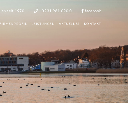
lien seit 1970
0231 981 090 0
facebook
FIRMENPROFIL
LEISTUNGEN
AKTUELLES
KONTAKT