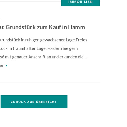
IMMOBILIEN
6
eu: Grundstück zum Kauf in Hamm
grundstück in ruhiger, gewachsener Lage Freies
ück in traumhafter Lage. Fordern Sie gern
sé mit genauer Anschrift an und erkunden die
ere Informationen finden Sie im Exposé.
sen
ZURÜCK ZUR ÜBERSICHT