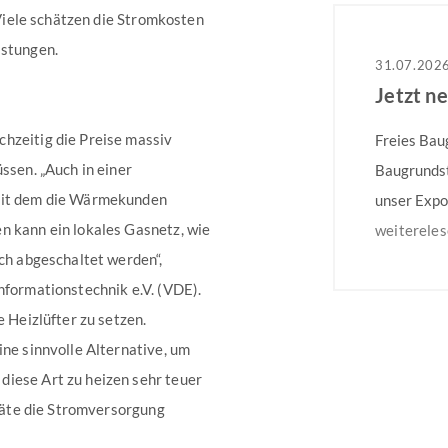
. Viele schätzen die Stromkosten
astungen.
31.07.202
Jetzt n
hzeitig die Preise massiv
Freies Bau
ssen. „Auch in einer
Baugrundst
 mit dem die Wärmekunden
unser Expo
n kann ein lokales Gasnetz, wie
Lage! Weit
weiterele
ach abgeschaltet werden“,
nformationstechnik e.V. (VDE).
e Heizlüfter zu setzen.
ine sinnvolle Alternative, um
diese Art zu heizen sehr teuer
eräte die Stromversorgung