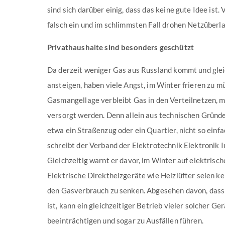
sind sich darüber einig, dass das keine gute Idee ist
falsch ein und im schlimmsten Fall drohen Netzüberl
Privathaushalte sind besonders geschützt
Da derzeit weniger Gas aus Russland kommt und gleic
ansteigen, haben viele Angst, im Winter frieren zu mü
Gasmangellage verbleibt Gas in den Verteilnetzen,
versorgt werden. Denn allein aus technischen Gründe
etwa ein Straßenzug oder ein Quartier, nicht so einf
schreibt der Verband der Elektrotechnik Elektronik I
Gleichzeitig warnt er davor, im Winter auf elektrisch
Elektrische Direktheizgeräte wie Heizlüfter seien ke
den Gasverbrauch zu senken. Abgesehen davon, dass 
ist, kann ein gleichzeitiger Betrieb vieler solcher G
beeinträchtigen und sogar zu Ausfällen führen.