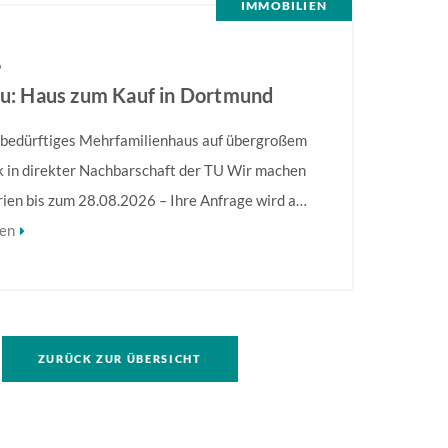
IMMOBILIEN
6
eu: Haus zum Kauf in Dortmund
bedürftiges Mehrfamilienhaus auf übergroßem
 in direkter Nachbarschaft der TU Wir machen
rien bis zum 28.08.2026 – Ihre Anfrage wird ab
2026 bearbeitet! Sanierungsbedürftiges
sen
enhaus in direkter Nachbarschaft der TU!
hervorzuheben ist die Größe des Grundstückes,
f. eine umfassendere Bebauung möglich ist.
formationen finden Sie im Exposé.
ZURÜCK ZUR ÜBERSICHT