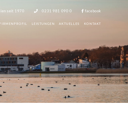
lien seit 1970
0231 981 090 0
facebook
FIRMENPROFIL
LEISTUNGEN
AKTUELLES
KONTAKT