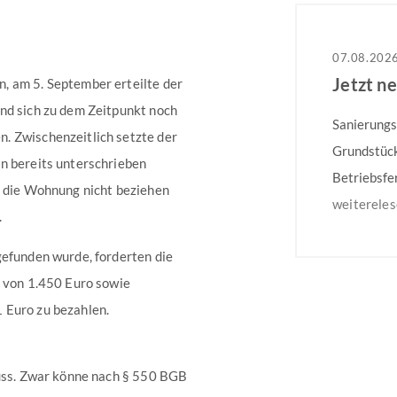
07.08.202
Jetzt n
, am 5. September erteilte der
nd sich zu dem Zeitpunkt noch
Sanierungs
. Zwischenzeitlich setzte der
Grundstück
n bereits unterschrieben
Betriebsfe
s die Wohnung nicht beziehen
dem 31.08.
weiterele
.
Mehrfamili
gefunden wurde, forderten die
Besonders 
e von 1.450 Euro sowie
auf dem gg
 Euro zu bezahlen.
Weitere In
muss. Zwar könne nach § 550 BGB