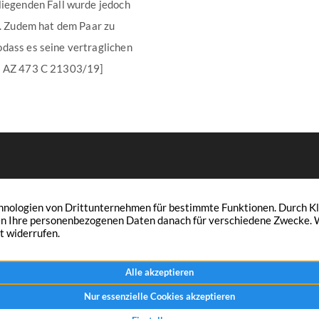
liegenden Fall wurde jedoch
t. Zudem hat dem Paar zu
dass es seine vertraglichen
en AZ 473 C 21303/19]
 Raphael Spieker & Klaus Spieker
Immobilien
Leistungen
r sind Mitglied im IVD
Verkaufen
Vermieten
lgen Sie uns auf Facebook