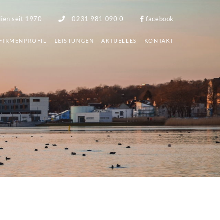
lien seit 1970
0231 981 090 0
facebook
FIRMENPROFIL
LEISTUNGEN
AKTUELLES
KONTAKT