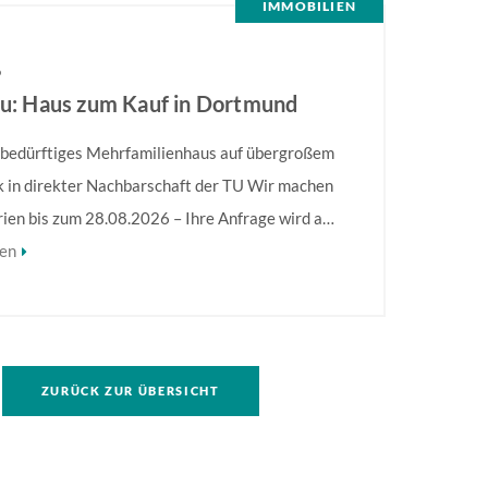
IMMOBILIEN
6
eu: Haus zum Kauf in Dortmund
bedürftiges Mehrfamilienhaus auf übergroßem
 in direkter Nachbarschaft der TU Wir machen
rien bis zum 28.08.2026 – Ihre Anfrage wird ab
2026 bearbeitet! Sanierungsbedürftiges
sen
enhaus in direkter Nachbarschaft der TU!
hervorzuheben ist die Größe des Grundstückes,
f. eine umfassendere Bebauung möglich ist.
formationen finden Sie im Exposé.
ZURÜCK ZUR ÜBERSICHT