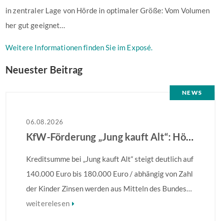
in zentraler Lage von Hörde in optimaler Größe: Vom Volumen
her gut geeignet…
Weitere Informationen finden Sie im Exposé.
Neuester Beitrag
NEWS
06.08.2026
KfW-Förderung „Jung kauft Alt“: Höhere Kredite ab August 2026
Kreditsumme bei „Jung kauft Alt“ steigt deutlich auf
140.000 Euro bis 180.000 Euro / abhängig von Zahl
der Kinder Zinsen werden aus Mitteln des Bundes
verbilligt: Heutiger Zins bei 0,53 Prozent effektiv
weiterelesen
bei 35 Jahren Laufzeit und 10 Jahren Zinsbindung