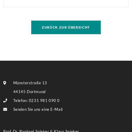
Antragstellende verpflichten sich zu energetischer
Sanierung binnen 54 Monaten nach Förderzusage /
Sanierung in Einzelmaßnahmen […]
ZURÜCK ZUR ÜBERSICHT
Münsterstraße 13
44145 Dortmund
Telefon: 0231 981 090 0
Senden Sie uns eine E-Mail
Prof. Dr. Raphael Spieker & Klaus Spieker