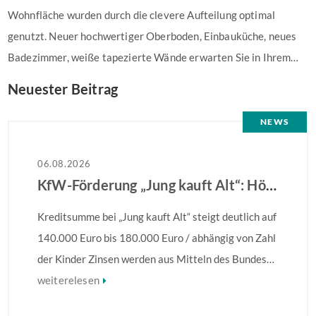
Wohnfläche wurden durch die clevere Aufteilung optimal
genutzt. Neuer hochwertiger Oberboden, Einbauküche, neues
Badezimmer, weiße tapezierte Wände erwarten Sie in Ihrem…
Neuester Beitrag
NEWS
06.08.2026
KfW-Förderung „Jung kauft Alt“: Höhere Kredite ab August 2026
Kreditsumme bei „Jung kauft Alt“ steigt deutlich auf
140.000 Euro bis 180.000 Euro / abhängig von Zahl
der Kinder Zinsen werden aus Mitteln des Bundes
verbilligt: Heutiger Zins bei 0,53 Prozent effektiv
weiterelesen
bei 35 Jahren Laufzeit und 10 Jahren Zinsbindung