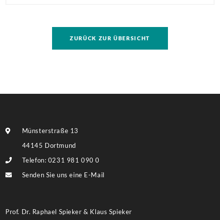
Antragstellende verpflichten sich zu energetischer
Sanierung binnen 54 Monaten nach Förderzusage /
Sanierung in Einzelmaßnahmen […]
ZURÜCK ZUR ÜBERSICHT
Münsterstraße 13
44145 Dortmund
Telefon: 0231 981 090 0
Senden Sie uns eine E-Mail
Prof. Dr. Raphael Spieker & Klaus Spieker