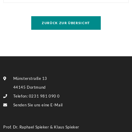
Mehrfamilienhaus in direkter Nachbarschaft der
TU! Besonders hervorzuheben ist die Größe des
Grundstückes, auf dem ggf. eine umfassendere
ZURÜCK ZUR ÜBERSICHT
Bebauung möglich ist. Weitere Informationen finden
Sie im Exposé.
Münsterstraße 13
44145 Dortmund
Telefon: 0231 981 090 0
Senden Sie uns eine E-Mail
Prof. Dr. Raphael Spieker & Klaus Spieker