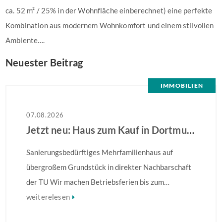
ca. 52 m² / 25% in der Wohnfläche einberechnet) eine perfekte
Kombination aus modernem Wohnkomfort und einem stilvollen
Ambiente….
Neuester Beitrag
IMMOBILIEN
07.08.2026
Jetzt neu: Haus zum Kauf in Dortmund
Sanierungsbedürftiges Mehrfamilienhaus auf
übergroßem Grundstück in direkter Nachbarschaft
der TU Wir machen Betriebsferien bis zum
28.08.2026 – Ihre Anfrage wird ab dem 31.08.2026
weiterelesen
bearbeitet! Sanierungsbedürftiges