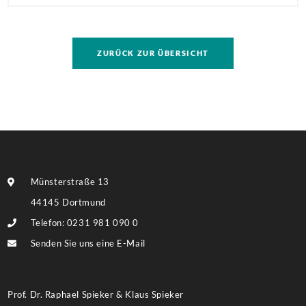
Mehrfamilienhaus in direkter Nachbarschaft der
TU! Besonders hervorzuheben ist die Größe des
Grundstückes, auf dem ggf. eine umfassendere
ZURÜCK ZUR ÜBERSICHT
Bebauung möglich ist. Weitere Informationen finden
Sie im Exposé.
Münsterstraße 13
44145 Dortmund
Telefon: 0231 981 090 0
Senden Sie uns eine E-Mail
Prof. Dr. Raphael Spieker & Klaus Spieker