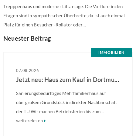
Trepppenhaus und moderner Liftanlage. Die Vorflure in den
Etagen sind in sympathischer Überbreite, da ist auch einmal
Platz für einen Besucher -Rollator oder…
Neuester Beitrag
IMMOBILIEN
07.08.2026
Jetzt neu: Haus zum Kauf in Dortmund
Sanierungsbedürftiges Mehrfamilienhaus auf
übergroßem Grundstück in direkter Nachbarschaft
der TU Wir machen Betriebsferien bis zum
28.08.2026 – Ihre Anfrage wird ab dem 31.08.2026
weiterelesen
bearbeitet! Sanierungsbedürftiges