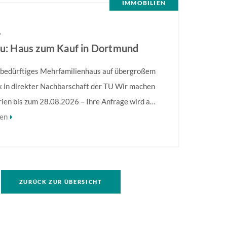
IMMOBILIEN
6
eu: Haus zum Kauf in Dortmund
bedürftiges Mehrfamilienhaus auf übergroßem
 in direkter Nachbarschaft der TU Wir machen
rien bis zum 28.08.2026 – Ihre Anfrage wird ab
2026 bearbeitet! Sanierungsbedürftiges
sen
enhaus in direkter Nachbarschaft der TU!
hervorzuheben ist die Größe des Grundstückes,
f. eine umfassendere Bebauung möglich ist.
formationen finden Sie im Exposé.
ZURÜCK ZUR ÜBERSICHT