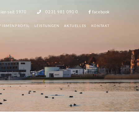
lien seit 1970
0231 981 090 0
facebook
FIRMENPROFIL
LEISTUNGEN
AKTUELLES
KONTAKT