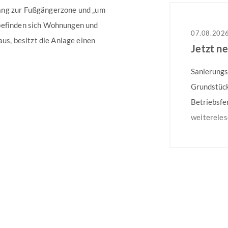
ang zur Fußgängerzone und „um
 befinden sich Wohnungen und
07.08.202
, besitzt die Anlage einen
Jetzt n
Sanierungs
Grundstück
Betriebsfe
dem 31.08.
weiterele
Mehrfamili
Besonders 
auf dem gg
Weitere In