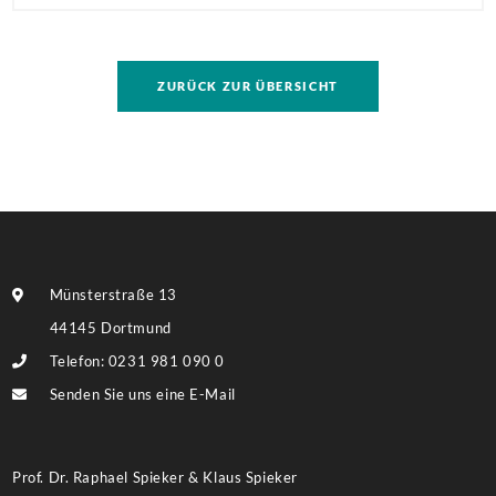
Mehrfamilienhaus in direkter Nachbarschaft der
TU! Besonders hervorzuheben ist die Größe des
Grundstückes, auf dem ggf. eine umfassendere
ZURÜCK ZUR ÜBERSICHT
Bebauung möglich ist. Weitere Informationen finden
Sie im Exposé.
Münsterstraße 13
44145 Dortmund
Telefon: 0231 981 090 0
Senden Sie uns eine E-Mail
Prof. Dr. Raphael Spieker & Klaus Spieker