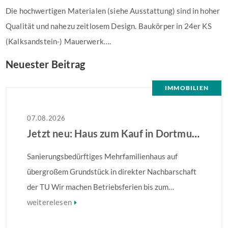
Die hochwertigen Materialen (siehe Ausstattung) sind in hoher
Qualität und nahezu zeitlosem Design. Baukörper in 24er KS
(Kalksandstein-) Mauerwerk….
Neuester Beitrag
IMMOBILIEN
07.08.2026
Jetzt neu: Haus zum Kauf in Dortmund
Sanierungsbedürftiges Mehrfamilienhaus auf
übergroßem Grundstück in direkter Nachbarschaft
der TU Wir machen Betriebsferien bis zum
28.08.2026 – Ihre Anfrage wird ab dem 31.08.2026
weiterelesen
bearbeitet! Sanierungsbedürftiges