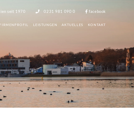
lien seit 1970
0231 981 090 0
facebook
FIRMENPROFIL
LEISTUNGEN
AKTUELLES
KONTAKT