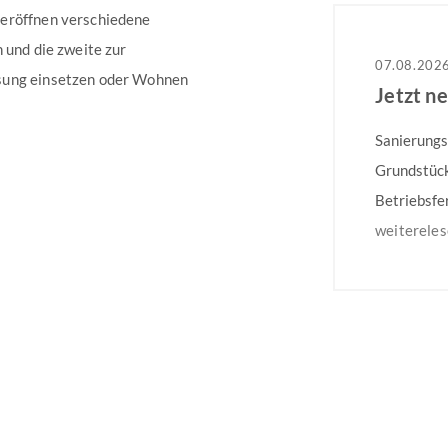
 eröffnen verschiedene
 und die zweite zur
07.08.202
ösung einsetzen oder Wohnen
Jetzt n
Sanierungs
Grundstück
Betriebsfe
dem 31.08.
weiterele
Mehrfamili
Besonders 
auf dem gg
Weitere In