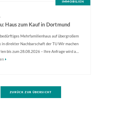
IMMOBILIEN
6
eu: Haus zum Kauf in Dortmund
bedürftiges Mehrfamilienhaus auf übergroßem
 in direkter Nachbarschaft der TU Wir machen
rien bis zum 28.08.2026 – Ihre Anfrage wird ab
2026 bearbeitet! Sanierungsbedürftiges
sen
enhaus in direkter Nachbarschaft der TU!
hervorzuheben ist die Größe des Grundstückes,
f. eine umfassendere Bebauung möglich ist.
formationen finden Sie im Exposé.
ZURÜCK ZUR ÜBERSICHT