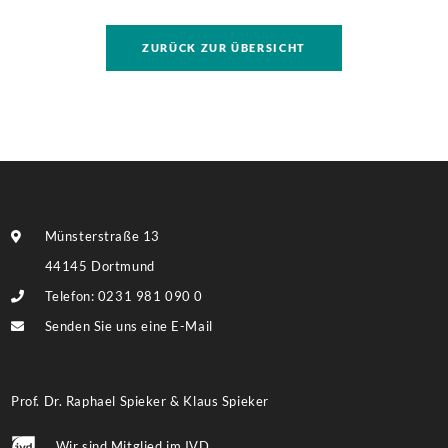
TU! Besonders hervorzuheben ist die Größe des
Grundstückes, auf dem ggf. eine umfassendere
ZURÜCK ZUR ÜBERSICHT
Bebauung möglich ist. Weitere Informationen finden
Sie im Exposé.
Münsterstraße 13
44145 Dortmund
Telefon: 0231 981 090 0
Senden Sie uns eine E-Mail
Prof. Dr. Raphael Spieker & Klaus Spieker
Wir sind Mitglied im IVD