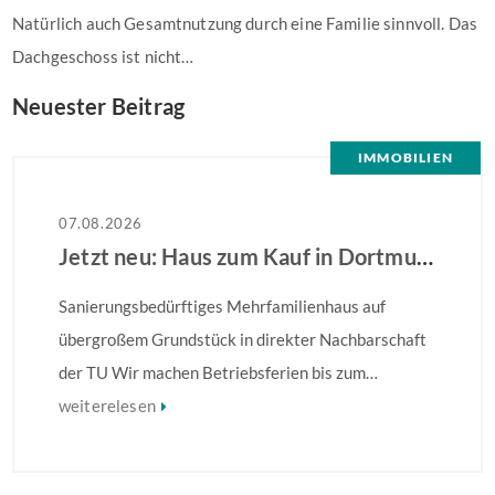
Natürlich auch Gesamtnutzung durch eine Familie sinnvoll. Das
Dachgeschoss ist nicht…
Neuester Beitrag
IMMOBILIEN
07.08.2026
Jetzt neu: Haus zum Kauf in Dortmund
Sanierungsbedürftiges Mehrfamilienhaus auf
übergroßem Grundstück in direkter Nachbarschaft
der TU Wir machen Betriebsferien bis zum
28.08.2026 – Ihre Anfrage wird ab dem 31.08.2026
weiterelesen
bearbeitet! Sanierungsbedürftiges
Mehrfamilienhaus in direkter Nachbarschaft der