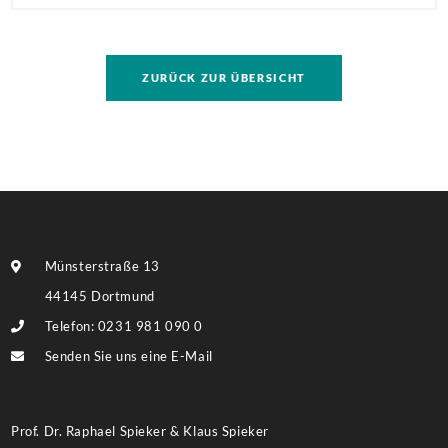
Antragstellende verpflichten sich zu energetischer
Sanierung binnen 54 Monaten nach Förderzusage /
Sanierung in Einzelmaßnahmen […]
ZURÜCK ZUR ÜBERSICHT
Münsterstraße 13
44145 Dortmund
Telefon: 0231 981 090 0
Senden Sie uns eine E-Mail
Prof. Dr. Raphael Spieker & Klaus Spieker