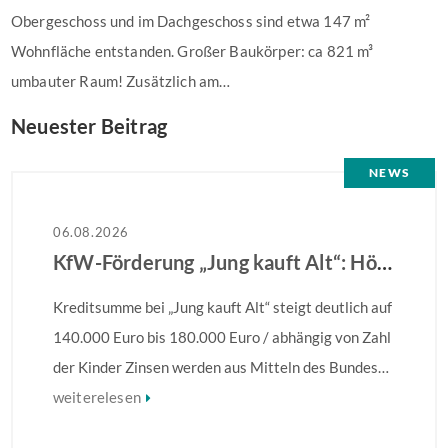
Obergeschoss und im Dachgeschoss sind etwa 147 m²
Wohnfläche entstanden. Großer Baukörper: ca 821 m³
umbauter Raum! Zusätzlich am…
Neuester Beitrag
NEWS
06.08.2026
KfW-Förderung „Jung kauft Alt“: Höhere Kredite ab August 2026
Kreditsumme bei „Jung kauft Alt“ steigt deutlich auf
140.000 Euro bis 180.000 Euro / abhängig von Zahl
der Kinder Zinsen werden aus Mitteln des Bundes
verbilligt: Heutiger Zins bei 0,53 Prozent effektiv
weiterelesen
bei 35 Jahren Laufzeit und 10 Jahren Zinsbindung