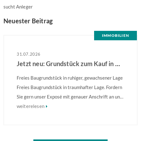
sucht Anleger
Neuester Beitrag
IMMOBILIEN
31.07.2026
Jetzt neu: Grundstück zum Kauf in Hamm
Freies Baugrundstück in ruhiger, gewachsener Lage
Freies Baugrundstück in traumhafter Lage. Fordern
Sie gern unser Exposé mit genauer Anschrift an und
erkunden die Lage! Weitere Informationen finden
weiterelesen
Sie im Exposé.