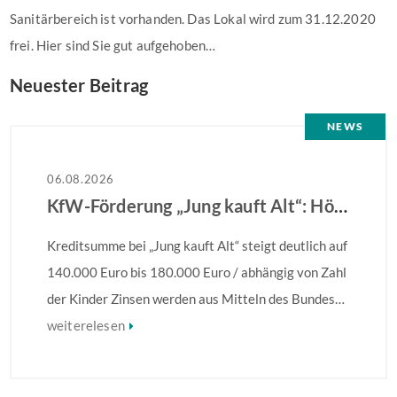
Sanitärbereich ist vorhanden. Das Lokal wird zum 31.12.2020
frei. Hier sind Sie gut aufgehoben…
Neuester Beitrag
NEWS
06.08.2026
KfW-Förderung „Jung kauft Alt“: Höhere Kredite ab August 2026
Kreditsumme bei „Jung kauft Alt“ steigt deutlich auf
140.000 Euro bis 180.000 Euro / abhängig von Zahl
der Kinder Zinsen werden aus Mitteln des Bundes
verbilligt: Heutiger Zins bei 0,53 Prozent effektiv
weiterelesen
bei 35 Jahren Laufzeit und 10 Jahren Zinsbindung
Antragstellende verpflichten sich zu energetischer