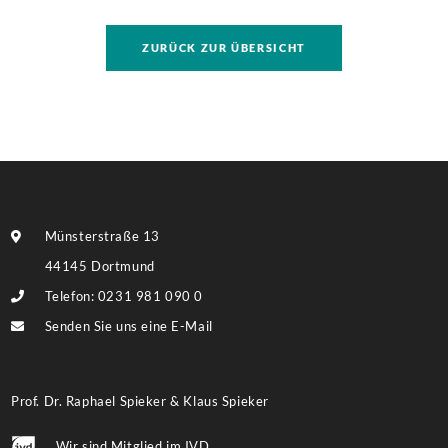
Sanierung binnen 54 Monaten nach Förderzusage /
Sanierung in Einzelmaßnahmen […]
ZURÜCK ZUR ÜBERSICHT
Münsterstraße 13
44145 Dortmund
Telefon: 0231 981 090 0
Senden Sie uns eine E-Mail
Prof. Dr. Raphael Spieker & Klaus Spieker
Wir sind Mitglied im IVD