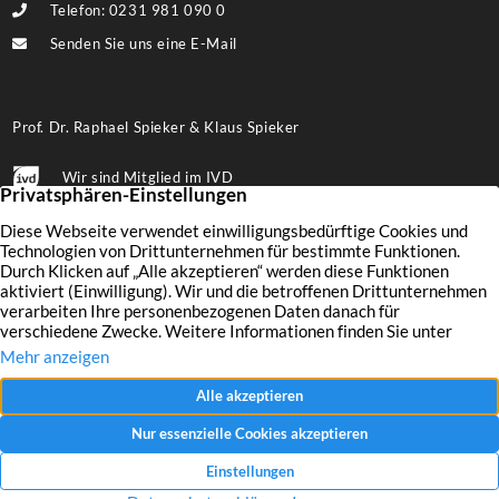
Telefon: 0231 981 090 0
Senden Sie uns eine E-Mail
Prof. Dr. Raphael Spieker & Klaus Spieker
Wir sind Mitglied im IVD
Folgen Sie uns auf Facebook
Immobilien
Wertermittlung
Aktuelles
Leistungen
Finanzierung
Kontakt
Verkaufen
Unternehmen
Impressum
Vermieten
Referenzen
Datenschutz