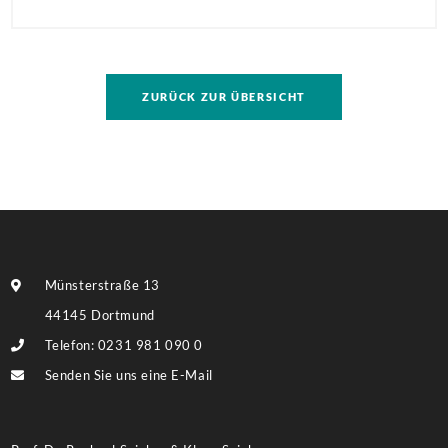
Mehrfamilienhaus in direkter Nachbarschaft der
TU! Besonders hervorzuheben ist die Größe des
Grundstückes, auf dem ggf. eine umfassendere
ZURÜCK ZUR ÜBERSICHT
Bebauung möglich ist. Weitere Informationen finden
Sie im Exposé.
Münsterstraße 13
44145 Dortmund
Telefon: 0231 981 090 0
Senden Sie uns eine E-Mail