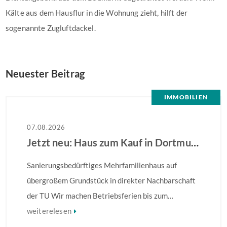
Kälte aus dem Hausflur in die Wohnung zieht, hilft der
sogenannte Zugluftdackel.
Neuester Beitrag
IMMOBILIEN
07.08.2026
Jetzt neu: Haus zum Kauf in Dortmund
Sanierungsbedürftiges Mehrfamilienhaus auf
übergroßem Grundstück in direkter Nachbarschaft
der TU Wir machen Betriebsferien bis zum
28.08.2026 – Ihre Anfrage wird ab dem 31.08.2026
weiterelesen
bearbeitet! Sanierungsbedürftiges