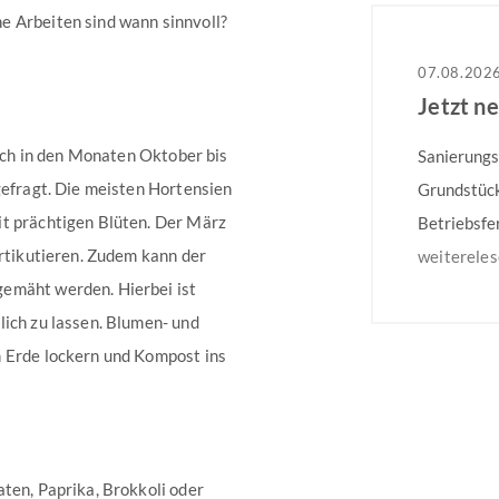
e Arbeiten sind wann sinnvoll?
07.08.202
Jetzt n
lich in den Monaten Oktober bis
Sanierungs
gefragt. Die meisten Hortensien
Grundstück
it prächtigen Blüten. Der März
Betriebsfe
ertikutieren. Zudem kann der
dem 31.08.
weiterele
emäht werden. Hierbei ist
Mehrfamili
lich zu lassen. Blumen- und
Besonders 
m Erde lockern und Kompost ins
auf dem gg
Weitere In
ten, Paprika, Brokkoli oder