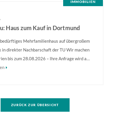
IMMOBILIEN
6
eu: Haus zum Kauf in Dortmund
bedürftiges Mehrfamilienhaus auf übergroßem
 in direkter Nachbarschaft der TU Wir machen
rien bis zum 28.08.2026 – Ihre Anfrage wird ab
2026 bearbeitet! Sanierungsbedürftiges
sen
enhaus in direkter Nachbarschaft der TU!
hervorzuheben ist die Größe des Grundstückes,
f. eine umfassendere Bebauung möglich ist.
formationen finden Sie im Exposé.
ZURÜCK ZUR ÜBERSICHT