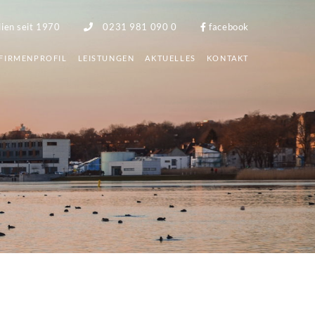
lien seit 1970
0231 981 090 0
facebook
FIRMENPROFIL
LEISTUNGEN
AKTUELLES
KONTAKT