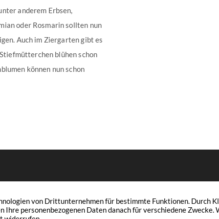
unter anderem Erbsen,
mian oder Rosmarin sollten nun
gen. Auch im Ziergarten gibt es
r Stiefmütterchen blühen schon
rnblumen können nun schon
 Raphael Spieker & Klaus Spieker
Immobilien
Leistungen