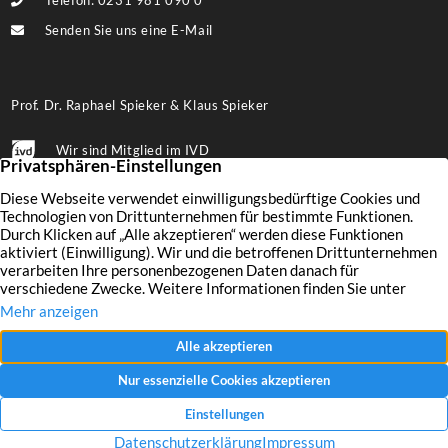
Telefon: 0231 981 090 0
Senden Sie uns eine E-Mail
Prof. Dr. Raphael Spieker & Klaus Spieker
Wir sind Mitglied im IVD
Folgen Sie uns auf Facebook
Immobilien
Wertermittlung
Aktuelles
Leistungen
Finanzierung
Kontakt
Verkaufen
Unternehmen
Impressum
Vermieten
Referenzen
Datenschutz