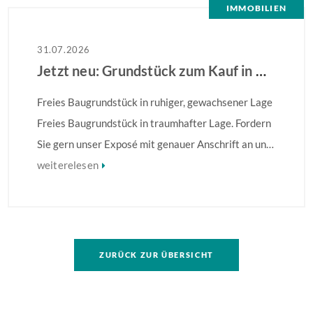
IMMOBILIEN
31.07.2026
Jetzt neu: Grundstück zum Kauf in Hamm
Freies Baugrundstück in ruhiger, gewachsener Lage
Freies Baugrundstück in traumhafter Lage. Fordern
Sie gern unser Exposé mit genauer Anschrift an und
erkunden die Lage! Weitere Informationen finden
weiterelesen
Sie im Exposé.
ZURÜCK ZUR ÜBERSICHT