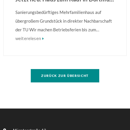
Sanierungsbedürftiges Mehrfamilienhaus auf
übergroßem Grundstück in direkter Nachbarschaft
der TU Wir machen Betriebsferien bis zum
28.08.2026 – Ihre Anfrage wird ab dem 31.08.2026
weiterelesen
bearbeitet! Sanierungsbedürftiges
Mehrfamilienhaus in direkter Nachbarschaft der
TU! Besonders hervorzuheben ist die Größe des
Grundstückes, auf dem ggf. eine umfassendere
ZURÜCK ZUR ÜBERSICHT
Bebauung möglich ist. Weitere Informationen finden
Sie im Exposé.